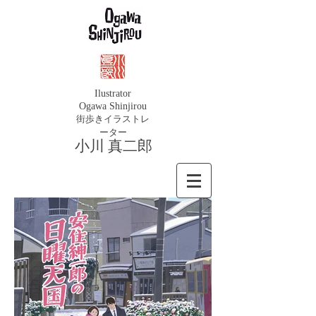
Ilustrator
Ogawa Shinjirou
街歩きイラ
ストレ
ーター
​小川 真二郎